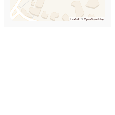
Leaflet
| ©
OpenStreetMap